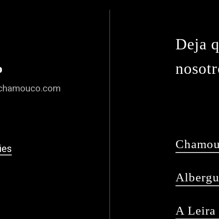
Deja q
nosotr
o
chamouco.com
Chamou
ies
Albergu
A Leira