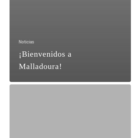
Noticias
¡Bienvenidos a
Malladoura!
¡Buscamos
cocinero/a
y
ayudante
de
cocina!